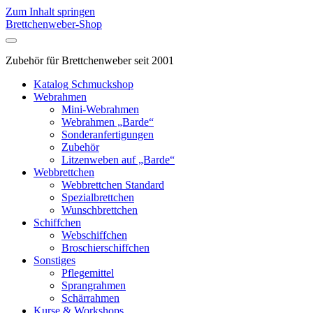
Zum Inhalt springen
Brettchenweber-Shop
Zubehör für Brettchenweber seit 2001
Katalog Schmuckshop
Webrahmen
Mini-Webrahmen
Webrahmen „Barde“
Sonderanfertigungen
Zubehör
Litzenweben auf „Barde“
Webbrettchen
Webbrettchen Standard
Spezialbrettchen
Wunschbrettchen
Schiffchen
Webschiffchen
Broschierschiffchen
Sonstiges
Pflegemittel
Sprangrahmen
Schärrahmen
Kurse & Workshops