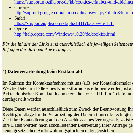
https://support.mozilla.org/de/kb/cookies-erlauben-und-ablehne
Chrome:
http://support.google.com/chrome/bin/answer.py?hl=de&hlr
Safari:
https://support.apple.com/kb/ph21411?locale=de_DE
Opera:
http://help.opera.com/Windows/10.20/de/cookies.html
Für die Inhalte der Links sind ausschließlich die jeweiligen Seitenbe
Befolgen der dortigen Anweisungen.
4) Datenverarbeitung beim Erstkontakt
Im Rahmen der Kontaktaufnahme mit uns (z.B. per Kontaktformular
Welche Daten im Falle eines Kontaktformulars erhoben werden, ist au
Bei telefonischer Kontaktaufnahme erhalten wir i.d.R. Ihre Telefon
durchgestellt werden.
Diese Daten werden ausschließlich zum Zweck der Beantwortung Ihre
Rechtsgrundlage für die Verarbeitung der Daten ist unser berechtigte
Zielt Ihre Kontaktierung auf den Abschluss eines Vertrages ab, so ist
Ihre Daten werden nach abschließender Bearbeitung Ihrer Anfrage gelö
keine gesetzlichen Aufbewahrungspflichten entgegenstehen.