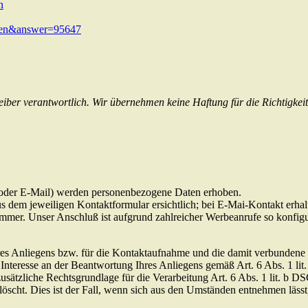
n
m=en&answer=95647
treiber verantwortlich. Wir übernehmen keine Haftung für die Richtigkei
 oder E-Mail) werden personenbezogene Daten erhoben.
s dem jeweiligen Kontaktformular ersichtlich; bei E-Mai-Kontakt erhal
nummer. Unser Anschluß ist aufgrund zahlreicher Werbeanrufe so konfig
s Anliegens bzw. für die Kontaktaufnahme und die damit verbundene t
s Interesse an der Beantwortung Ihres Anliegens gemäß Art. 6 Abs. 1 l
 zusätzliche Rechtsgrundlage für die Verarbeitung Art. 6 Abs. 1 lit. b 
scht. Dies ist der Fall, wenn sich aus den Umständen entnehmen lässt, 