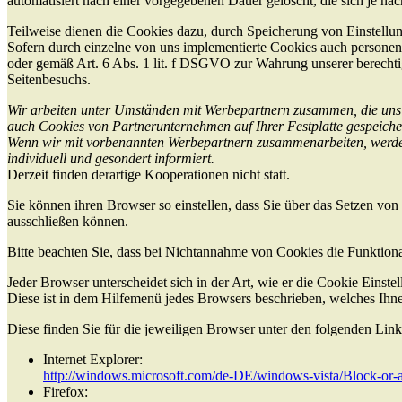
automatisiert nach einer vorgegebenen Dauer gelöscht, die sich je na
Teilweise dienen die Cookies dazu, durch Speicherung von Einstellu
Sofern durch einzelne von uns implementierte Cookies auch personen
oder gemäß Art. 6 Abs. 1 lit. f DSGVO zur Wahrung unserer berechtig
Seitenbesuchs.
Wir arbeiten unter Umständen mit Werbepartnern zusammen, die uns he
auch Cookies von Partnerunternehmen auf Ihrer Festplatte gespeicher
Wenn wir mit vorbenannten Werbepartnern zusammenarbeiten, werden
individuell und gesondert informiert.
Derzeit finden derartige Kooperationen nicht statt.
Sie können ihren Browser so einstellen, dass Sie über das Setzen v
ausschließen können.
Bitte beachten Sie, dass bei Nichtannahme von Cookies die Funktional
Jeder Browser unterscheidet sich in der Art, wie er die Cookie Einste
Diese ist in dem Hilfemenü jedes Browsers beschrieben, welches Ihne
Diese finden Sie für die jeweiligen Browser unter den folgenden Link
Internet Explorer:
http://windows.microsoft.com/de-DE/windows-vista/Block-or-
Firefox: