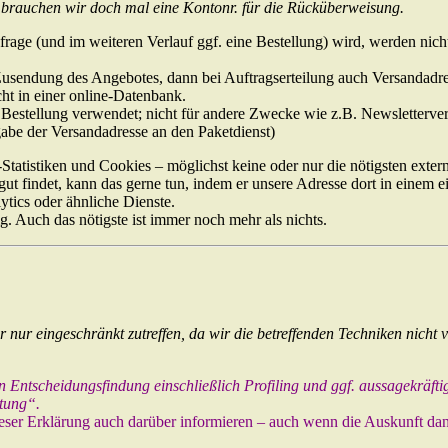
n brauchen wir doch mal eine Kontonr. für die Rücküberweisung.
e (und im weiteren Verlauf ggf. eine Bestellung) wird, werden nicht a
Zusendung des Angebotes, dann bei Auftragserteilung auch Versandadres
ht in einer online-Datenbank.
 Bestellung verwendet; nicht für andere Zwecke wie z.B. Newsletterve
rgabe der Versandadresse an den Paketdienst)
atistiken und Cookies – möglichst keine oder nur die nötigsten exter
ut findet, kann das gerne tun, indem er unsere Adresse dort in einem ei
ytics oder ähnliche Dienste.
g. Auch das nötigste ist immer noch mehr als nichts.
er nur eingeschränkt zutreffen, da wir die betreffenden Techniken nicht
Entscheidungsfindung einschließlich Profiling und ggf. aussagekräftige
tung“.
ser Erklärung auch darüber informieren – auch wenn die Auskunft dann l