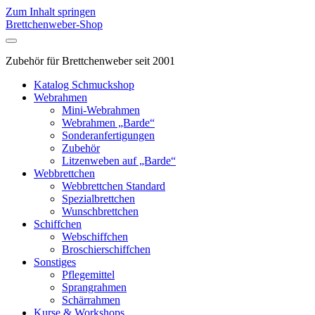
Zum Inhalt springen
Brettchenweber-Shop
Zubehör für Brettchenweber seit 2001
Katalog Schmuckshop
Webrahmen
Mini-Webrahmen
Webrahmen „Barde“
Sonderanfertigungen
Zubehör
Litzenweben auf „Barde“
Webbrettchen
Webbrettchen Standard
Spezialbrettchen
Wunschbrettchen
Schiffchen
Webschiffchen
Broschierschiffchen
Sonstiges
Pflegemittel
Sprangrahmen
Schärrahmen
Kurse & Workshops